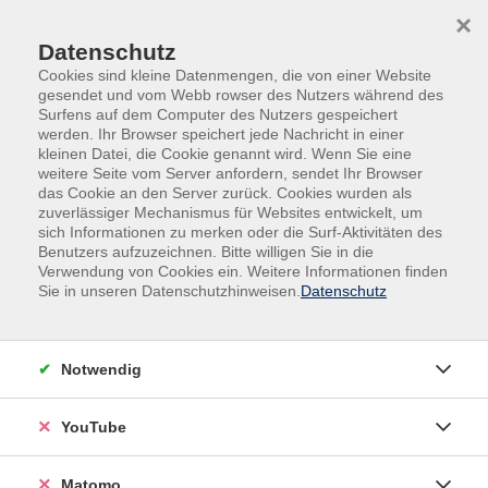
Skip to main content
Skip to page footer
×
Benutzer Login
Datenschutz
Cookies sind kleine Datenmengen, die von einer Website
Benutzeranmeldung
gesendet und vom Webb rowser des Nutzers während des
Surfens auf dem Computer des Nutzers gespeichert
Bitte geben Sie Ihren Benutzernamen und Ihr Passwort ein,
werden. Ihr Browser speichert jede Nachricht in einer
kleinen Datei, die Cookie genannt wird. Wenn Sie eine
um sich an der Website anzumelden.
weitere Seite vom Server anfordern, sendet Ihr Browser
das Cookie an den Server zurück. Cookies wurden als
Anmelden
zuverlässiger Mechanismus für Websites entwickelt, um
sich Informationen zu merken oder die Surf-Aktivitäten des
Benutzername:
Benutzers aufzuzeichnen. Bitte willigen Sie in die
Verwendung von Cookies ein. Weitere Informationen finden
Sie in unseren Datenschutzhinweisen.
Datenschutz
Passwort:
Notwendig
YouTube
Matomo