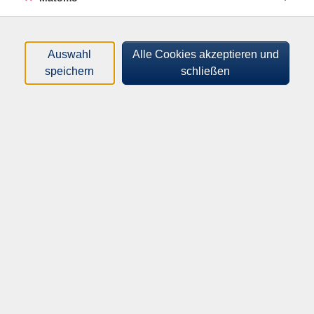
porttitor enim eget tellus venenatis, id sodales eros
tincidunt.
Aliquam in justo magna. Vestibulum aliquet, nulla vitae
Auswahl
Alle Cookies akzeptieren und
porttitor dignissim, urna est dictum nisl, in iaculis massa
speichern
schließen
enim ac elit. Praesent velit justo, blandit et nibh vitae,
gravida convallis ante. Etiam ac lacus fringilla, fermentum
purus eu, porta lorem. Nullam non felis sed velit tempor
rutrum vitae auctor arcu.