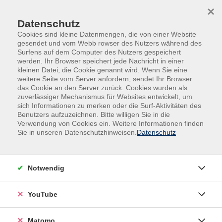
Skip to main content
Skip to page footer
×
Tab
Datenschutz
Cookies sind kleine Datenmengen, die von einer Website
gesendet und vom Webb rowser des Nutzers während des
Media Left
Media Right
Media Top
Surfens auf dem Computer des Nutzers gespeichert
werden. Ihr Browser speichert jede Nachricht in einer
Media Bottom
No Media
kleinen Datei, die Cookie genannt wird. Wenn Sie eine
weitere Seite vom Server anfordern, sendet Ihr Browser
das Cookie an den Server zurück. Cookies wurden als
zuverlässiger Mechanismus für Websites entwickelt, um
sich Informationen zu merken oder die Surf-Aktivitäten des
Benutzers aufzuzeichnen. Bitte willigen Sie in die
Verwendung von Cookies ein. Weitere Informationen finden
Sie in unseren Datenschutzhinweisen.
Datenschutz
Lorem ipsum dolor sit amet, consectetur adipiscing elit.
Notwendig
Nam ornare purus nec lacus blandit facilisis. Aenean
vestibulum, dolor sit amet mattis vestibulum, sem tortor
efficitur felis, sit amet varius libero libero vitae diam.
YouTube
Aenean orci velit, blandit ac tempus et, tincidunt ut tortor.
Vivamus tincidunt arcu quis fermentum vestibulum. Quisque
Matomo