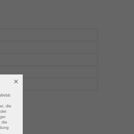
×
m Webb
ei, die
ndet
ger
 die
ndung