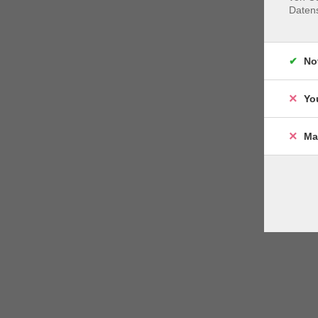
Daten
No
Yo
Ma