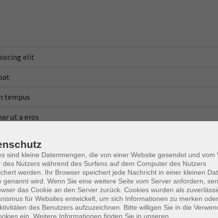
iscing elit
pat
tum tempus
ar ut a eros
tum
enschutz
es sind kleine Datenmengen, die von einer Website gesendet und vo
r des Nutzers während des Surfens auf dem Computer des Nutzers
chert werden. Ihr Browser speichert jede Nachricht in einer kleinen Dat
 genannt wird. Wenn Sie eine weitere Seite vom Server anfordern, se
owser das Cookie an den Server zurück. Cookies wurden als zuverlässi
ismus für Websites entwickelt, um sich Informationen zu merken oder
ktivitäten des Benutzers aufzuzeichnen. Bitte willigen Sie in die Verwe
okies ein. Weitere Informationen finden Sie in unseren