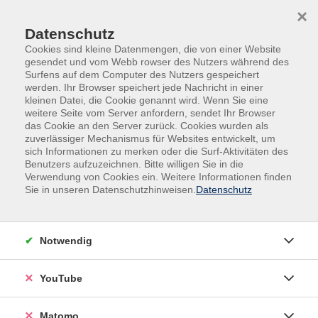
Skip to main content
Skip to page footer
×
Datenschutz
Cookies sind kleine Datenmengen, die von einer Website
gesendet und vom Webb rowser des Nutzers während des
Surfens auf dem Computer des Nutzers gespeichert
werden. Ihr Browser speichert jede Nachricht in einer
kleinen Datei, die Cookie genannt wird. Wenn Sie eine
weitere Seite vom Server anfordern, sendet Ihr Browser
Berufliche Bildung
das Cookie an den Server zurück. Cookies wurden als
zuverlässiger Mechanismus für Websites entwickelt, um
sich Informationen zu merken oder die Surf-Aktivitäten des
Beruf und Arbeit sind von herausragender Bedeutung für die
Benutzers aufzuzeichnen. Bitte willigen Sie in die
Existenzsicherung des*der Einzelnen, die Entwicklung der
Verwendung von Cookies ein. Weitere Informationen finden
persönlichen Identität sowie für die gesellschaftliche
Sie in unseren Datenschutzhinweisen.
Datenschutz
Teilhabe. Deshalb ist die berufliche Weiterbildung zentraler
Bestandteil des Volkshochschulangebotes.
Notwendig
Das Spektrum der beruflichen Weiterbildung reicht von der
Vermittlung von Basisqualifikationen, Softskills bis zu
YouTube
Qualifizierungslehrgängen. Ebenfalls stark vertreten sind
Fachlehrgänge für das berufliche Weiterkommen oder eine
Matomo