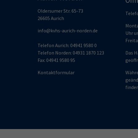
Öff
Oldersumer Str. 65-73
Telef
26605 Aurich
Monta
info@kvhs-aurich-norden.de
Uhr un
Freita
Telefon Aurich: 04941 9580 0
Telefon Norden: 04931 1870 123
Das H
Fax: 04941 9580 95
geöff
Kontaktformular
Währe
geänd
finden