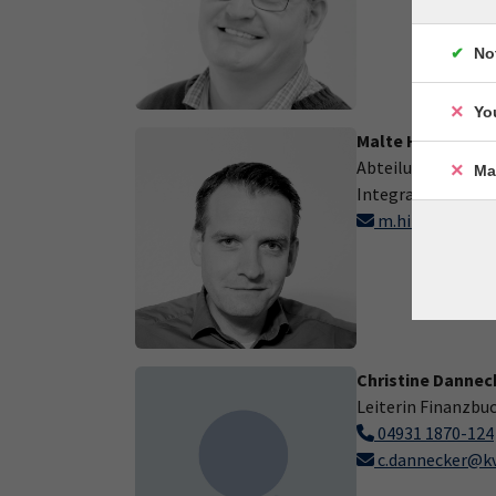
No
Yo
Malte Hinrichs
Abteilungsleiter b
Ma
Integration
m.hinrichs@kvh
Christine Dannec
Leiterin Finanzbu
04931 1870-124
c.dannecker@kv