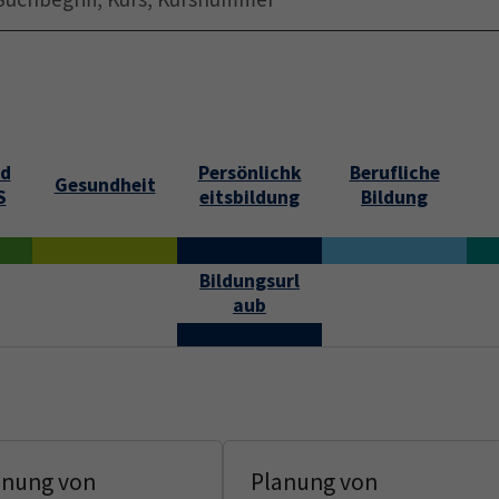
Startseite
Über uns
Jobs
Submenu f
nd
Persönlichk
Berufliche
Gesundheit
S
eitsbildung
Bildung
Bildungsurl
aub
anung von
Planung von