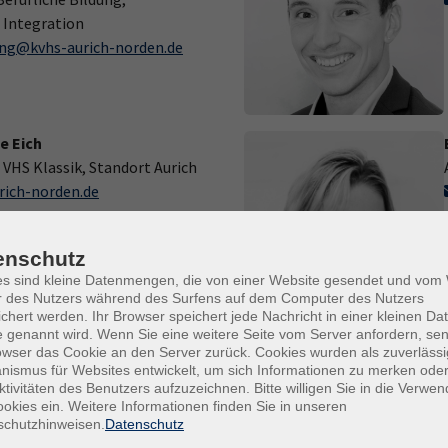
 Integration
ung@kvhs-aurich-norden.de
e Eich
 VHS Klassik, Standort Aurich
rich-norden.de
enschutz
es sind kleine Datenmengen, die von einer Website gesendet und vo
r des Nutzers während des Surfens auf dem Computer des Nutzers
chert werden. Ihr Browser speichert jede Nachricht in einer kleinen Dat
 genannt wird. Wenn Sie eine weitere Seite vom Server anfordern, se
owser das Cookie an den Server zurück. Cookies wurden als zuverlässi
-Reents
ismus für Websites entwickelt, um sich Informationen zu merken oder
Generationenübergreifende
ktivitäten des Benutzers aufzuzeichnen. Bitte willigen Sie in die Verwe
gementprojekte
okies ein. Weitere Informationen finden Sie in unseren
schutzhinweisen.
Datenschutz
nts@kvhs-aurich-norden.de