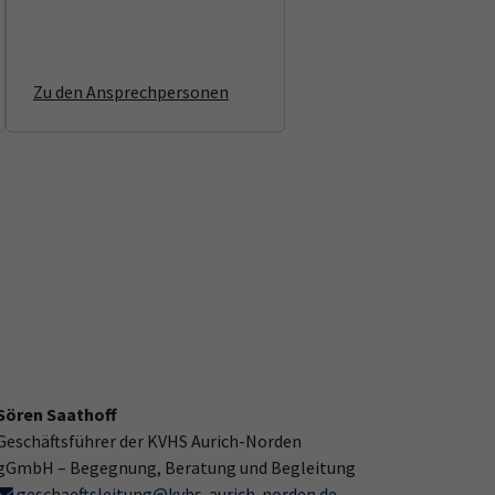
Zu den Ansprechpersonen
Sören Saathoff
Geschäftsführer der KVHS Aurich-Norden
gGmbH – Begegnung, Beratung und Begleitung
geschaeftsleitung@kvhs-aurich-norden.de