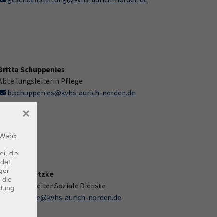
Britta Schuppenies
Abteilungsleiterin Pflege
b.schuppenies@kvhs-aurich-norden.de
×
m Webb
ei, die
ndet
ger
Stefan Brietzke
 die
Abteilungsleiter Soziale Dienste
ndung
s.brietzke@kvhs-aurich-norden.de