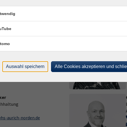
twendig
uTube
erufliche Qualifizierung und
tomo
s-aurich-norden.de
Auswahl speichern
Alle Cookies akzeptieren und schli
ker
chhaltung
hs-aurich-norden.de