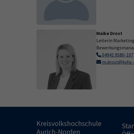
Maike Drost
Leiterin Marketin
Bewerbungsmana
04941 9580-107
m.drost@kvhs-a
Kreisvolkshochschule
Sta
Aurich-Norden