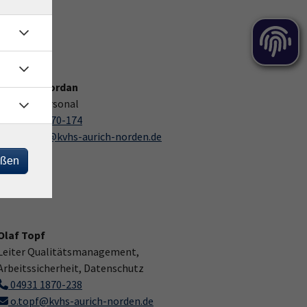
Stefanie Jordan
Leiterin Personal
04931 1870-174
s.jordan@kvhs-aurich-norden.de
eßen
Olaf Topf
Leiter Qualitätsmanagement,
Arbeitssicherheit, Datenschutz
04931 1870-238
o.topf@kvhs-aurich-norden.de