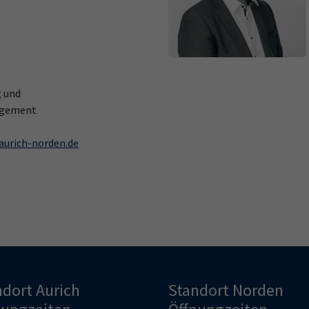
g und
gement
urich-norden.de
ndort Aurich
Standort Norden