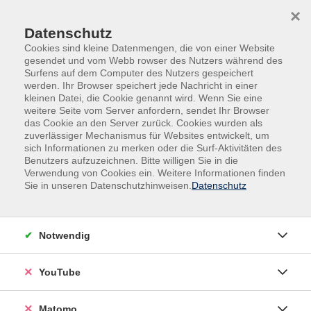
Skip to main content
Skip to page footer
×
Datenschutz
Cookies sind kleine Datenmengen, die von einer Website
gesendet und vom Webb rowser des Nutzers während des
Surfens auf dem Computer des Nutzers gespeichert
werden. Ihr Browser speichert jede Nachricht in einer
kleinen Datei, die Cookie genannt wird. Wenn Sie eine
weitere Seite vom Server anfordern, sendet Ihr Browser
Berufliche Bildung
das Cookie an den Server zurück. Cookies wurden als
zuverlässiger Mechanismus für Websites entwickelt, um
sich Informationen zu merken oder die Surf-Aktivitäten des
Beruf und Arbeit sind von herausragender Bedeutung für die
Benutzers aufzuzeichnen. Bitte willigen Sie in die
Existenzsicherung des*der Einzelnen, die Entwicklung der
Verwendung von Cookies ein. Weitere Informationen finden
persönlichen Identität sowie für die gesellschaftliche
Sie in unseren Datenschutzhinweisen.
Datenschutz
Teilhabe. Deshalb ist die berufliche Weiterbildung zentraler
Bestandteil des Volkshochschulangebotes.
Notwendig
Das Spektrum der beruflichen Weiterbildung reicht von der
Vermittlung von Basisqualifikationen, Softskills bis zu
YouTube
Qualifizierungslehrgängen. Ebenfalls stark vertreten sind
Fachlehrgänge für das berufliche Weiterkommen oder eine
Matomo