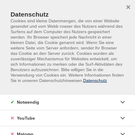
Skip to main content
Skip to page footer
×
Datenschutz
Cookies sind kleine Datenmengen, die von einer Website
gesendet und vom Webb rowser des Nutzers während des
Surfens auf dem Computer des Nutzers gespeichert
werden. Ihr Browser speichert jede Nachricht in einer
kleinen Datei, die Cookie genannt wird. Wenn Sie eine
weitere Seite vom Server anfordern, sendet Ihr Browser
Berufliche Bildung
das Cookie an den Server zurück. Cookies wurden als
zuverlässiger Mechanismus für Websites entwickelt, um
sich Informationen zu merken oder die Surf-Aktivitäten des
Beruf und Arbeit sind von herausragender Bedeutung für die
Benutzers aufzuzeichnen. Bitte willigen Sie in die
Existenzsicherung des*der Einzelnen, die Entwicklung der
Verwendung von Cookies ein. Weitere Informationen finden
persönlichen Identität sowie für die gesellschaftliche
Sie in unseren Datenschutzhinweisen.
Datenschutz
Teilhabe. Deshalb ist die berufliche Weiterbildung zentraler
Bestandteil des Volkshochschulangebotes.
Notwendig
Das Spektrum der beruflichen Weiterbildung reicht von der
Vermittlung von Basisqualifikationen, Softskills bis zu
YouTube
Qualifizierungslehrgängen. Ebenfalls stark vertreten sind
Fachlehrgänge für das berufliche Weiterkommen oder eine
Matomo