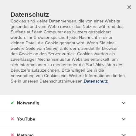
Skip to main content
Skip to page footer
×
Datenschutz
Cookies sind kleine Datenmengen, die von einer Website
gesendet und vom Webb rowser des Nutzers während des
Surfens auf dem Computer des Nutzers gespeichert
werden. Ihr Browser speichert jede Nachricht in einer
kleinen Datei, die Cookie genannt wird. Wenn Sie eine
weitere Seite vom Server anfordern, sendet Ihr Browser
Gesundheit
das Cookie an den Server zurück. Cookies wurden als
zuverlässiger Mechanismus für Websites entwickelt, um
sich Informationen zu merken oder die Surf-Aktivitäten des
Körperliches und psychisches Wohlbefinden sind
Benutzers aufzuzeichnen. Bitte willigen Sie in die
entscheidende Voraussetzungen, um die
Verwendung von Cookies ein. Weitere Informationen finden
Herausforderungen im Beruf und im Privatleben
Sie in unseren Datenschutzhinweisen.
Datenschutz
erfolgreich bewältigen zu können. Gesundheitskompetenz
ist unerlässlich, wenn Sie Ihre Gesundheit
eigenverantwortlich stärken möchten. In unseren
Notwendig
Angeboten erfahren Sie, was alles zu einem gesunden
Lebensstil gehört, wie Sie Stress abbauen, Ihren Körper
YouTube
positiv wahrnehmen, die eigene Kraft spüren und sich
ausgewogen ernähren können. Lernen Sie von den
Matomo