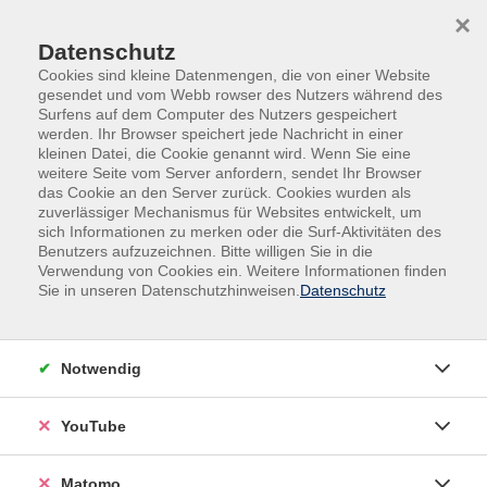
Skip to main content
Skip to page footer
×
Datenschutz
Cookies sind kleine Datenmengen, die von einer Website
gesendet und vom Webb rowser des Nutzers während des
Surfens auf dem Computer des Nutzers gespeichert
werden. Ihr Browser speichert jede Nachricht in einer
kleinen Datei, die Cookie genannt wird. Wenn Sie eine
weitere Seite vom Server anfordern, sendet Ihr Browser
Sprachen
das Cookie an den Server zurück. Cookies wurden als
zuverlässiger Mechanismus für Websites entwickelt, um
sich Informationen zu merken oder die Surf-Aktivitäten des
Die Europäische Union setzt sich für die sprachliche Vielfalt
Benutzers aufzuzeichnen. Bitte willigen Sie in die
ein und ermutigt zum Sprachenlernen. Es wird empfohlen,
Verwendung von Cookies ein. Weitere Informationen finden
zwei Fremdsprachen zusätzlich zur Muttersprache
Sie in unseren Datenschutzhinweisen.
Datenschutz
sprechen zu können. In einer Zeit, die von einer steigenden
Globalisierung und Internationalisierung deutscher Firmen,
Wissenschaft und Kultur sowie einer zunehmenden
Notwendig
Mobilität und Migrationsbewegungen geprägt ist, ist das
Lernen von Fremdsprachen von großer Bedeutung. Bessere
YouTube
Fremdsprachenkenntnisse ermöglichen, die eigenen
Berufschancen zu verbessern. Wir bieten Ihnen die
Matomo