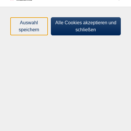
stattfindet, bringen Sie bitte wettergerechte Kleidung
mit.
Auswahl
Alle Cookies akzeptieren und
speichern
schließen
61,00
€
Gebühr:
Auf die Warteliste
Kursnummer:
A531504
Start:
Ende:
Fr. 14.08.2026
Fr. 14.08.2026
19:00 Uhr
21:00 Uhr
2.67 Unterrichtseinheiten