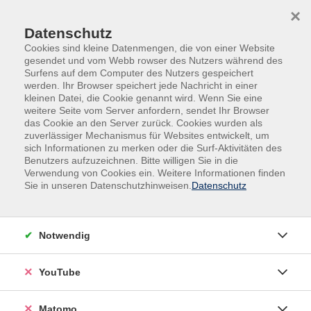
Skip to main content
Skip to page footer
×
Datenschutz
Cookies sind kleine Datenmengen, die von einer Website
gesendet und vom Webb rowser des Nutzers während des
Surfens auf dem Computer des Nutzers gespeichert
werden. Ihr Browser speichert jede Nachricht in einer
kleinen Datei, die Cookie genannt wird. Wenn Sie eine
weitere Seite vom Server anfordern, sendet Ihr Browser
das Cookie an den Server zurück. Cookies wurden als
Politik, Gesellschaft und Umwelt
zuverlässiger Mechanismus für Websites entwickelt, um
sich Informationen zu merken oder die Surf-Aktivitäten des
Sommerdinner bei der
Benutzers aufzuzeichnen. Bitte willigen Sie in die
Verwendung von Cookies ein. Weitere Informationen finden
Ziegenmanufaktur Ostfriesland
Sie in unseren Datenschutzhinweisen.
Datenschutz
Ziegenkäse trifft Zitrone
Lassen Sie sich überraschen von fruchtig-frischen
Kompositionen, süss und pikant, im Rahmen eines
Notwendig
sommerlichen Drei-Gänge-Menüs. Natürlich darf auch
an diesem Abend die Hofführung, bei der Sie viel über
YouTube
die Arbeit mit den Ziegen und den Produkten von den
Ziegen erfahren, nicht fehlen. Da der Kurs im Freien
Matomo