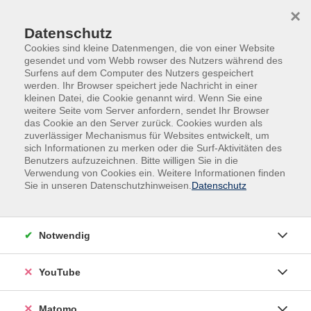
Skip to main content
Skip to page footer
×
0
0
Datenschutz
Cookies sind kleine Datenmengen, die von einer Website
gesendet und vom Webb rowser des Nutzers während des
Surfens auf dem Computer des Nutzers gespeichert
werden. Ihr Browser speichert jede Nachricht in einer
kleinen Datei, die Cookie genannt wird. Wenn Sie eine
weitere Seite vom Server anfordern, sendet Ihr Browser
das Cookie an den Server zurück. Cookies wurden als
Kurse nach Themen
zuverlässiger Mechanismus für Websites entwickelt, um
sich Informationen zu merken oder die Surf-Aktivitäten des
Benutzers aufzuzeichnen. Bitte willigen Sie in die
Loading...
Verwendung von Cookies ein. Weitere Informationen finden
Sie in unseren Datenschutzhinweisen.
Datenschutz
Filter
Notwendig
Wochentage
YouTube
Tageszeiten
Matomo