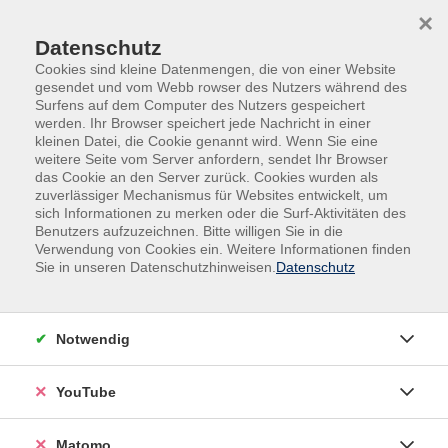
Skip to main content
Skip to page footer
×
Datenschutz
Cookies sind kleine Datenmengen, die von einer Website
gesendet und vom Webb rowser des Nutzers während des
Surfens auf dem Computer des Nutzers gespeichert
werden. Ihr Browser speichert jede Nachricht in einer
kleinen Datei, die Cookie genannt wird. Wenn Sie eine
weitere Seite vom Server anfordern, sendet Ihr Browser
das Cookie an den Server zurück. Cookies wurden als
Dein Lernort ist
zuverlässiger Mechanismus für Websites entwickelt, um
sich Informationen zu merken oder die Surf-Aktivitäten des
überall
Benutzers aufzuzeichnen. Bitte willigen Sie in die
Programmhefte
Verwendung von Cookies ein. Weitere Informationen finden
Sie in unseren Datenschutzhinweisen.
Datenschutz
Finde jetzt das
zum Blättern
passende Online-
Angebot
Notwendig
YouTube
Matomo