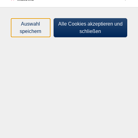
Schön, dass Sie hier sind - Ihre
Lernreise beginnt hier!
Auswahl
Alle Cookies akzeptieren und
speichern
schließen
Was wollen Sie heute lernen?
Navigieren Sie gezielt durch unser
Angebot und finden Sie Ihren Wunschkurs.
Zeiten/Tage
Kursort
Veranstaltungstyp
Zu welchen Zeiten passt Ihnen der Kurs am besten?
Montag
Dienstag
Mittwoch
Donnerstag
Freitag
Samstag