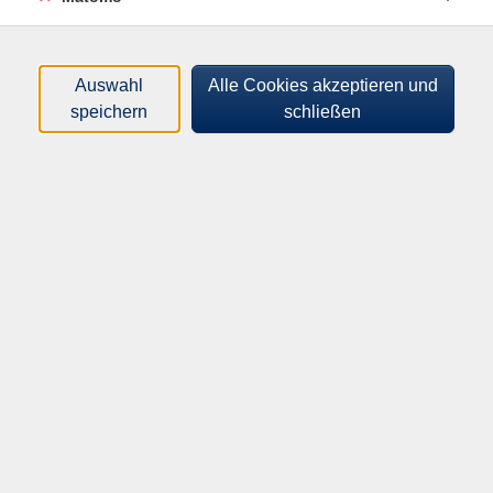
jederzeit verfügbar.
Ob neue Kurse, spannende Vorträge oder kreative
Auswahl
Alle Cookies akzeptieren und
Workshops: Lassen Sie sich inspirieren und entdecken Sie,
speichern
schließen
was zu Ihnen passt. Mit nur wenigen Klicks gelangen Sie
direkt zu weiteren Informationen und zur Anmeldung.
👉 Tipp: Nutzen Sie die Suchfunktion im Blätterkatalog,
um gezielt nach Themen, Kursen oder Stichworten zu
suchen.
Viel Freude beim Entdecken!
Aurich
jetzt stöbern