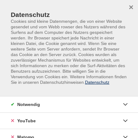
Skip to main content
Skip to page footer
×
Datenschutz
Cookies sind kleine Datenmengen, die von einer Website
gesendet und vom Webb rowser des Nutzers während des
Surfens auf dem Computer des Nutzers gespeichert
werden. Ihr Browser speichert jede Nachricht in einer
kleinen Datei, die Cookie genannt wird. Wenn Sie eine
weitere Seite vom Server anfordern, sendet Ihr Browser
das Cookie an den Server zurück. Cookies wurden als
zuverlässiger Mechanismus für Websites entwickelt, um
sich Informationen zu merken oder die Surf-Aktivitäten des
Benutzers aufzuzeichnen. Bitte willigen Sie in die
Verwendung von Cookies ein. Weitere Informationen finden
Sie in unseren Datenschutzhinweisen.
Datenschutz
Foto: 2022 DVV, Frank Schemmann (Fotograf)
Blätterkataloge
Notwendig
Stöbern Sie ganz bequem von zu Hause aus durch unsere
aktuellen Programmhefte aus Aurich und Norden. Im
YouTube
digitalen Blätterkatalog finden Sie unser gesamtes
Angebot auf einen Blick – übersichtlich, aktuell und
Matomo