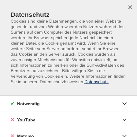
Skip to main content
Skip to page footer
×
Datenschutz
Cookies sind kleine Datenmengen, die von einer Website
gesendet und vom Webb rowser des Nutzers während des
Surfens auf dem Computer des Nutzers gespeichert
werden. Ihr Browser speichert jede Nachricht in einer
kleinen Datei, die Cookie genannt wird. Wenn Sie eine
weitere Seite vom Server anfordern, sendet Ihr Browser
Familie und Junge VHS
das Cookie an den Server zurück. Cookies wurden als
zuverlässiger Mechanismus für Websites entwickelt, um
sich Informationen zu merken oder die Surf-Aktivitäten des
Veranstaltungen für Eltern und Kinder
Benutzers aufzuzeichnen. Bitte willigen Sie in die
Verwendung von Cookies ein. Weitere Informationen finden
Familienleben bringt viele schöne, aber auch
Sie in unseren Datenschutzhinweisen.
Datenschutz
herausfordernde Situationen mit sich.
Unsere Angebote im Bereich „Familie und Junge VHS“
Notwendig
richten sich an (werdende) Eltern und behandeln Themen
zur kindlichen Entwicklung und Erziehung. Gleichzeitig
YouTube
bieten wir interessante Veranstaltungen für Kinder und
Jugendliche im Alter von 2 bis 16 Jahren an.
Matomo