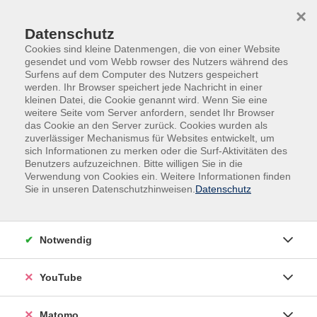
Skip to main content
Skip to page footer
×
Datenschutz
Cookies sind kleine Datenmengen, die von einer Website
gesendet und vom Webb rowser des Nutzers während des
Surfens auf dem Computer des Nutzers gespeichert
werden. Ihr Browser speichert jede Nachricht in einer
kleinen Datei, die Cookie genannt wird. Wenn Sie eine
weitere Seite vom Server anfordern, sendet Ihr Browser
Widerruf
das Cookie an den Server zurück. Cookies wurden als
zuverlässiger Mechanismus für Websites entwickelt, um
Vorname *
sich Informationen zu merken oder die Surf-Aktivitäten des
Benutzers aufzuzeichnen. Bitte willigen Sie in die
Verwendung von Cookies ein. Weitere Informationen finden
Sie in unseren Datenschutzhinweisen.
Datenschutz
Nachname *
Notwendig
E-Mail *
YouTube
Matomo