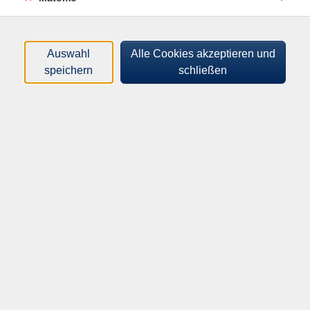
Kursinfo (Nr./Titel) *
Auswahl
Alle Cookies akzeptieren und
speichern
schließen
Hiermit widerrufe ich den von mir abgeschlossenen
Vertrag *
Widerruf absenden
Kreisvolkshochschule Aurich-Norden
Oldersumer Str. 65-73
26605 Aurich
info@kvhs-aurich-norden.de
Telefon Aurich: 04941 9580 0