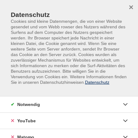
Skip to main content
Skip to page footer
×
Datenschutz
Cookies sind kleine Datenmengen, die von einer Website
gesendet und vom Webb rowser des Nutzers während des
Surfens auf dem Computer des Nutzers gespeichert
werden. Ihr Browser speichert jede Nachricht in einer
kleinen Datei, die Cookie genannt wird. Wenn Sie eine
weitere Seite vom Server anfordern, sendet Ihr Browser
Gesundheit
das Cookie an den Server zurück. Cookies wurden als
zuverlässiger Mechanismus für Websites entwickelt, um
sich Informationen zu merken oder die Surf-Aktivitäten des
Körperliches und psychisches Wohlbefinden sind
Benutzers aufzuzeichnen. Bitte willigen Sie in die
entscheidende Voraussetzungen, um die
Verwendung von Cookies ein. Weitere Informationen finden
Herausforderungen im Beruf und im Privatleben
Sie in unseren Datenschutzhinweisen.
Datenschutz
erfolgreich bewältigen zu können. Gesundheitskompetenz
ist unerlässlich, wenn Sie Ihre Gesundheit
eigenverantwortlich stärken möchten. In unseren
Notwendig
Angeboten erfahren Sie, was alles zu einem gesunden
Lebensstil gehört, wie Sie Stress abbauen, Ihren Körper
YouTube
positiv wahrnehmen, die eigene Kraft spüren und sich
ausgewogen ernähren können. Lernen Sie von den
Matomo