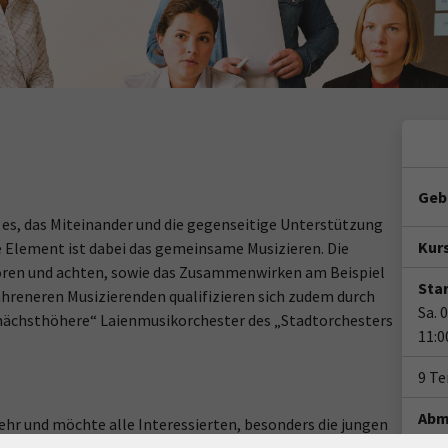
Geb
es, das Miteinander und die gegenseitige Unterstützung
Kur
e Element ist dabei das gemeinsame Musizieren. Die
ören und achten, sowie das Zusammenwirken am Beispiel
Star
hreneren Musizierenden qualifizieren sich zudem durch
Sa. 
 „nächsthöhere“ Laienmusikorchester des „Stadtorchesters
11:0
9 T
Abm
wehr und möchte alle Interessierten, besonders die jungen