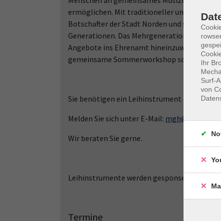
Menschen an gemeinsames Musizieren heranf
ermöglichen. Mit traditioneller und moderner
Dat
Botschafter der Stadt Norden und schafft ein
Cooki
Generationen. Das Mehrgenerationenhaus Nor
rowse
gespei
Angebote ins Ehrenamt hineinzuwachsen und
Cookie
gemeinsame Sommerworkshop schafft das ge
Ihr Br
Mechan
Surf-A
von Co
Sie benötigen ein Leihinstrument oder habe
Daten
Melden Sie sich unter E-Mail:
mgh@kvhs-nord
No
Wir beraten Sie gerne.
Yo
Leihinstrumente werden gesponsert von Buf
Ma
Termine