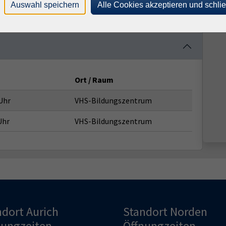
Auswahl speichern
Alle Cookies akzeptieren und schli
Ort / Raum
Uhr
VHS-Bildungszentrum
Uhr
VHS-Bildungszentrum
ndort Aurich
Standort Norden
nungzeiten
Öffnungzeiten