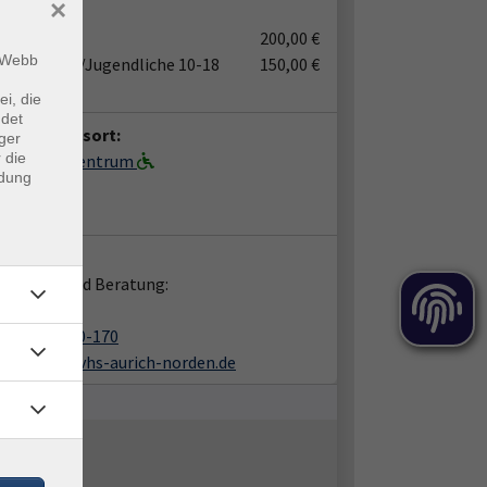
×
ühr:
ndgebühr
200,00 €
m Webb
hr (Kinder/Jugendliche 10-18
150,00 €
e)
ei, die
ndet
anstaltungsort:
ger
 die
-Bildungszentrum
ndung
nstr. 1
06 Norden
takt:
rmation und Beratung:
ina Fischer
(04931) 1870-170
s.fischer@kvhs-aurich-norden.de