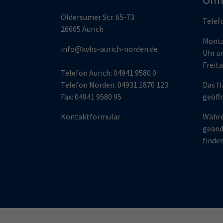
Oldersumer Str. 65-73
Telef
26605 Aurich
Monta
info@kvhs-aurich-norden.de
Uhr un
Freita
Telefon Aurich: 04941 9580 0
Telefon Norden: 04931 1870 123
Das H
Fax: 04941 9580 95
geöff
Kontaktformular
Währe
geänd
finden