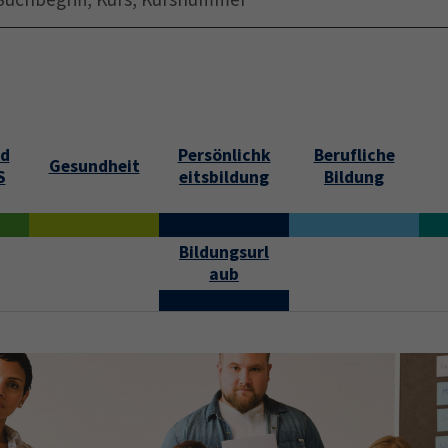
Startseite
Über uns
Jobs
Submenu f
nd
Persönlichk
Berufliche
Gesundheit
S
eitsbildung
Bildung
Bildungsurl
aub