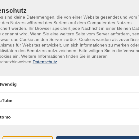
ühren und ihnen ein „Mitmachen“ (Ehrenamt)
Geb
 Blasmusik ist das Stadtorchester musikalischer
enschutz
Gru
e musikalische und menschliche Verbindung innerhalb der
es sind kleine Datenmengen, die von einer Website gesendet und vo
Gebü
den ermöglicht es Interessierten durch niedrigschwellige
r des Nutzers während des Surfens auf dem Computer des Nutzers
Jahr
chert werden. Ihr Browser speichert jede Nachricht in einer kleinen Dat
 das eigene Engagement weiterzuentwickeln. Der
 genannt wird. Wenn Sie eine weitere Seite vom Server anfordern, se
nerationenübergreifende Miteinander!
Ver
owser das Cookie an den Server zurück. Cookies wurden als zuverlässi
ismus für Websites entwickelt, um sich Informationen zu merken oder
VHS
ktivitäten des Benutzers aufzuzeichnen. Bitte willigen Sie in die Verwe
Uffe
okies ein. Weitere Informationen finden Sie in unseren
265
n schon Vorerfahrung?
schutzhinweisen.
Datenschutz
Kon
en.de
Info
twendig
Sabr
uTube
fet Crampon.
tomo