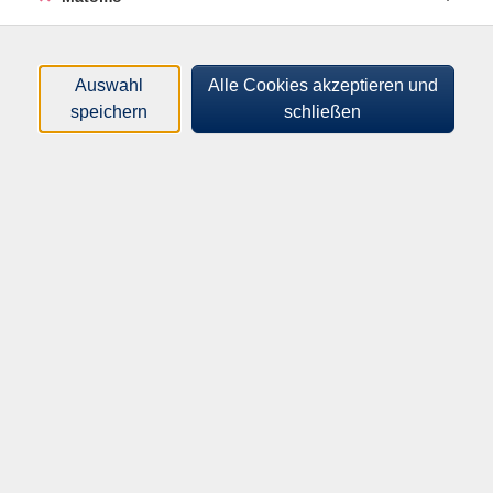
und Verantwortlichkeiten sicher anwenden.
Auswahl
Alle Cookies akzeptieren und
speichern
schließen
275,00
€
Gebühr:
In den Warenkorb
Kursnummer:
AL994001
Start:
Ende:
Mo. 12.10.2026
Mi. 14.10.2026
09:00 Uhr
16:30 Uhr
24 Unterrichtseinheiten
Abmeldeschluss:
Mo., 17.08.2026