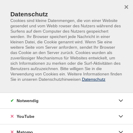
Skip to main content
Skip to page footer
×
Datenschutz
Cookies sind kleine Datenmengen, die von einer Website
gesendet und vom Webb rowser des Nutzers während des
Surfens auf dem Computer des Nutzers gespeichert
werden. Ihr Browser speichert jede Nachricht in einer
kleinen Datei, die Cookie genannt wird. Wenn Sie eine
weitere Seite vom Server anfordern, sendet Ihr Browser
das Cookie an den Server zurück. Cookies wurden als
zuverlässiger Mechanismus für Websites entwickelt, um
sich Informationen zu merken oder die Surf-Aktivitäten des
Herausforderungen in der
Benutzers aufzuzeichnen. Bitte willigen Sie in die
Verwendung von Cookies ein. Weitere Informationen finden
Praxisanleitung-
Sie in unseren Datenschutzhinweisen.
Datenschutz
Oder wie gehe ich mit der Heterogenität der
Auszubildenden um?
Ziel der Fortbildung ist: Heterogenität in der Pflege
Notwendig
als Chance und Herausforderung sehen. Unterrichts-
und Anleitungsstrategien gezielt anpassen können.
YouTube
Eine strukturierte und effektive Praxisanleitung
durchführen können. Rechtliche Rahmenbedingungen
Matomo