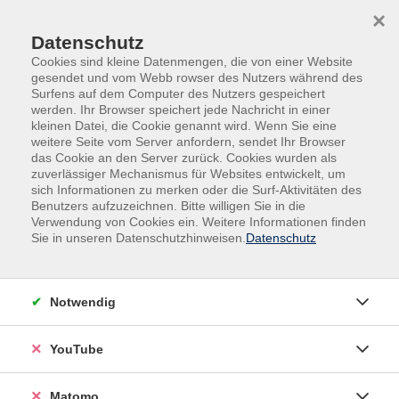
Skip to main content
Skip to page footer
×
Datenschutz
Cookies sind kleine Datenmengen, die von einer Website
gesendet und vom Webb rowser des Nutzers während des
Surfens auf dem Computer des Nutzers gespeichert
werden. Ihr Browser speichert jede Nachricht in einer
kleinen Datei, die Cookie genannt wird. Wenn Sie eine
weitere Seite vom Server anfordern, sendet Ihr Browser
das Cookie an den Server zurück. Cookies wurden als
Politik, Gesellschaft und Umwelt
zuverlässiger Mechanismus für Websites entwickelt, um
sich Informationen zu merken oder die Surf-Aktivitäten des
Engagiert Aktiv: Fundraising für Vereine
Benutzers aufzuzeichnen. Bitte willigen Sie in die
Verwendung von Cookies ein. Weitere Informationen finden
Spenden, Sponsoring, Crowdfunding,
Sie in unseren Datenschutzhinweisen.
Datenschutz
Fördermittel & mehr - Onlinekurs
Brauchen Sie Geld? Zum Beispiel zur Durchführung
einer einzelnen Veranstaltung oder einer
Notwendig
Veranstaltungsreihe - zur Finanzierung von Projekten
- zur Erfüllung bestimmter Aufgaben - zur Erreichung
YouTube
Ihrer Ziele?
Matomo
Sponsoring, Spendengewinnung, Crowdfunding oder