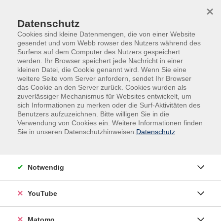
Skip to main content
Skip to page footer
×
Datenschutz
Cookies sind kleine Datenmengen, die von einer Website
gesendet und vom Webb rowser des Nutzers während des
Surfens auf dem Computer des Nutzers gespeichert
werden. Ihr Browser speichert jede Nachricht in einer
kleinen Datei, die Cookie genannt wird. Wenn Sie eine
weitere Seite vom Server anfordern, sendet Ihr Browser
das Cookie an den Server zurück. Cookies wurden als
Kurse nach Themen
zuverlässiger Mechanismus für Websites entwickelt, um
sich Informationen zu merken oder die Surf-Aktivitäten des
Benutzers aufzuzeichnen. Bitte willigen Sie in die
Loading...
Verwendung von Cookies ein. Weitere Informationen finden
Sie in unseren Datenschutzhinweisen.
Datenschutz
Filter
Notwendig
Wochentage
YouTube
Tageszeiten
Matomo