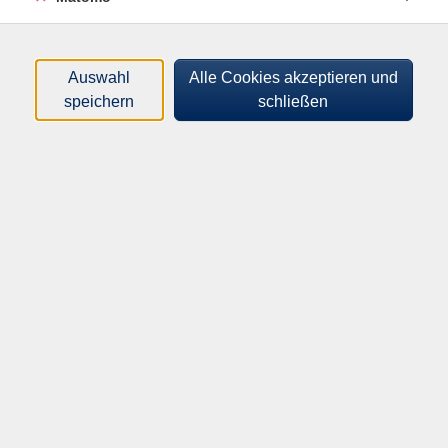
Tageszeiten
Auswahl
Alle Cookies akzeptieren und
Orte
speichern
schließen
Dozierende
nur buchbare
nur beginnende
Loading...
Kurse (
2
)
Sortierung
Auffrischung
Hygienebeauftragte*r in der
Pflege
Mi .
02.12.2026
09:00
Uhr
KVHS, Haus E
Aurich