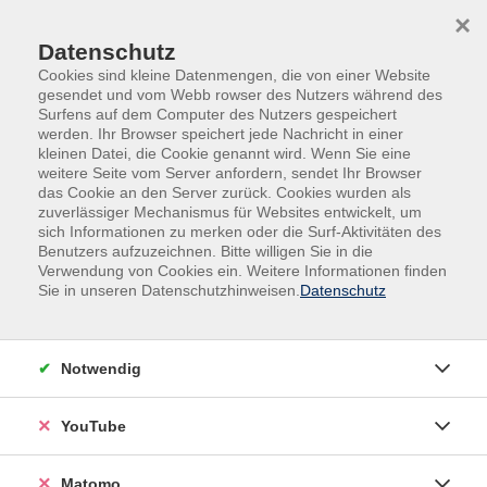
Skip to main content
Skip to page footer
×
Datenschutz
Cookies sind kleine Datenmengen, die von einer Website
gesendet und vom Webb rowser des Nutzers während des
Surfens auf dem Computer des Nutzers gespeichert
werden. Ihr Browser speichert jede Nachricht in einer
kleinen Datei, die Cookie genannt wird. Wenn Sie eine
weitere Seite vom Server anfordern, sendet Ihr Browser
das Cookie an den Server zurück. Cookies wurden als
Berufliche Bildung
Pflege
zuverlässiger Mechanismus für Websites entwickelt, um
sich Informationen zu merken oder die Surf-Aktivitäten des
Auffrischungen und Rezertifizierungen
Benutzers aufzuzeichnen. Bitte willigen Sie in die
Medizinprodukte- und Hygienebeauftragte
Verwendung von Cookies ein. Weitere Informationen finden
Sie in unseren Datenschutzhinweisen.
Datenschutz
Medizinprodukte- und
Hygienebeauftragte
Notwendig
Filter
YouTube
Wochentage
Matomo