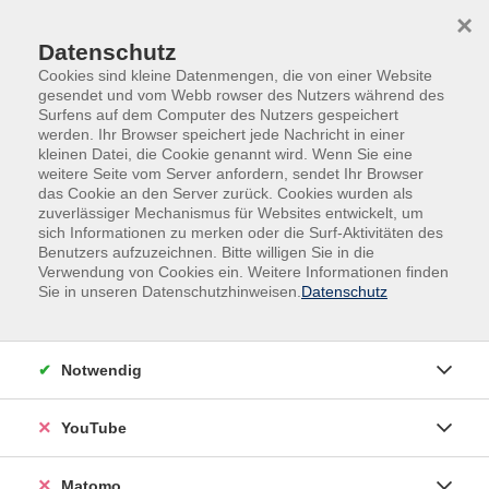
Skip to main content
Skip to page footer
×
Datenschutz
Cookies sind kleine Datenmengen, die von einer Website
gesendet und vom Webb rowser des Nutzers während des
Surfens auf dem Computer des Nutzers gespeichert
werden. Ihr Browser speichert jede Nachricht in einer
kleinen Datei, die Cookie genannt wird. Wenn Sie eine
weitere Seite vom Server anfordern, sendet Ihr Browser
Berufliche Bildung
das Cookie an den Server zurück. Cookies wurden als
zuverlässiger Mechanismus für Websites entwickelt, um
sich Informationen zu merken oder die Surf-Aktivitäten des
Beruf und Arbeit sind von herausragender Bedeutung für die
Benutzers aufzuzeichnen. Bitte willigen Sie in die
Existenzsicherung des*der Einzelnen, die Entwicklung der
Verwendung von Cookies ein. Weitere Informationen finden
persönlichen Identität sowie für die gesellschaftliche
Sie in unseren Datenschutzhinweisen.
Datenschutz
Teilhabe. Deshalb ist die berufliche Weiterbildung zentraler
Bestandteil des Volkshochschulangebotes.
Notwendig
Das Spektrum der beruflichen Weiterbildung reicht von der
Vermittlung von Basisqualifikationen, Softskills bis zu
YouTube
Qualifizierungslehrgängen. Ebenfalls stark vertreten sind
Fachlehrgänge für das berufliche Weiterkommen oder eine
Matomo