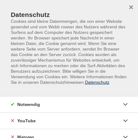
Skip to main content
Skip to page footer
×
Datenschutz
Cookies sind kleine Datenmengen, die von einer Website
gesendet und vom Webb rowser des Nutzers während des
Surfens auf dem Computer des Nutzers gespeichert
werden. Ihr Browser speichert jede Nachricht in einer
kleinen Datei, die Cookie genannt wird. Wenn Sie eine
weitere Seite vom Server anfordern, sendet Ihr Browser
das Cookie an den Server zurück. Cookies wurden als
Familie und Junge VHS
Familien- und Elternbildung
zuverlässiger Mechanismus für Websites entwickelt, um
sich Informationen zu merken oder die Surf-Aktivitäten des
Familien- und Elternbildung
Benutzers aufzuzeichnen. Bitte willigen Sie in die
Verwendung von Cookies ein. Weitere Informationen finden
Sie in unseren Datenschutzhinweisen.
Datenschutz
Filter
Notwendig
Wochentage
YouTube
Tageszeiten
Matomo