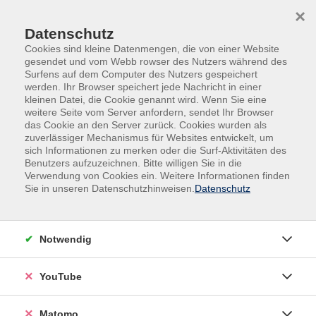
Skip to main content
Skip to page footer
×
Datenschutz
Cookies sind kleine Datenmengen, die von einer Website
gesendet und vom Webb rowser des Nutzers während des
Surfens auf dem Computer des Nutzers gespeichert
werden. Ihr Browser speichert jede Nachricht in einer
kleinen Datei, die Cookie genannt wird. Wenn Sie eine
weitere Seite vom Server anfordern, sendet Ihr Browser
das Cookie an den Server zurück. Cookies wurden als
Familie und Junge VHS
zuverlässiger Mechanismus für Websites entwickelt, um
sich Informationen zu merken oder die Surf-Aktivitäten des
Rund um Schwangerschaft und Baby
Benutzers aufzuzeichnen. Bitte willigen Sie in die
Rund um Schwangerschaft und
Verwendung von Cookies ein. Weitere Informationen finden
Sie in unseren Datenschutzhinweisen.
Datenschutz
Baby
Filter
Notwendig
YouTube
Wochentage
Matomo