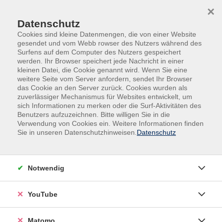
Skip to main content
Skip to page footer
×
Datenschutz
Cookies sind kleine Datenmengen, die von einer Website
gesendet und vom Webb rowser des Nutzers während des
Surfens auf dem Computer des Nutzers gespeichert
werden. Ihr Browser speichert jede Nachricht in einer
kleinen Datei, die Cookie genannt wird. Wenn Sie eine
weitere Seite vom Server anfordern, sendet Ihr Browser
das Cookie an den Server zurück. Cookies wurden als
Gesundheit
Zertifizierte Präventionskurse
zuverlässiger Mechanismus für Websites entwickelt, um
sich Informationen zu merken oder die Surf-Aktivitäten des
Zertifizierte Präventionskurse
Benutzers aufzuzeichnen. Bitte willigen Sie in die
Verwendung von Cookies ein. Weitere Informationen finden
Sie in unseren Datenschutzhinweisen.
Datenschutz
Filter
Notwendig
Wochentage
YouTube
Tageszeiten
Matomo