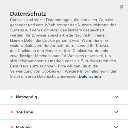
Skip to main content
Skip to page footer
×
Datenschutz
Cookies sind kleine Datenmengen, die von einer Website
gesendet und vom Webb rowser des Nutzers während des
Surfens auf dem Computer des Nutzers gespeichert
werden. Ihr Browser speichert jede Nachricht in einer
kleinen Datei, die Cookie genannt wird. Wenn Sie eine
weitere Seite vom Server anfordern, sendet Ihr Browser
Gesundheit
das Cookie an den Server zurück. Cookies wurden als
zuverlässiger Mechanismus für Websites entwickelt, um
sich Informationen zu merken oder die Surf-Aktivitäten des
Körperliches und psychisches Wohlbefinden sind
Benutzers aufzuzeichnen. Bitte willigen Sie in die
entscheidende Voraussetzungen, um die
Verwendung von Cookies ein. Weitere Informationen finden
Herausforderungen im Beruf und im Privatleben
Sie in unseren Datenschutzhinweisen.
Datenschutz
erfolgreich bewältigen zu können. Gesundheitskompetenz
ist unerlässlich, wenn Sie Ihre Gesundheit
eigenverantwortlich stärken möchten. In unseren
Notwendig
Angeboten erfahren Sie, was alles zu einem gesunden
Lebensstil gehört, wie Sie Stress abbauen, Ihren Körper
YouTube
positiv wahrnehmen, die eigene Kraft spüren und sich
ausgewogen ernähren können. Lernen Sie von den
Matomo