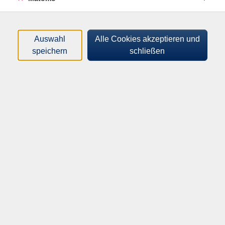
findet im schönen Ihlower Wald statt, wo zusätzlich
die frische Luft genossen werden kann. Eine gewisse
Fitness sollte vorhanden sein. Bitte mitbringen:
Auswahl
Alle Cookies akzeptieren und
Nordic-Walking-Stöcke.
speichern
schließen
33,00
€
Gebühr:
In den Warenkorb
Kursnummer:
A9612301
Start:
Ende:
Mo. 07.09.2026
Mo. 05.10.2026
09:00 Uhr
10:15 Uhr
8.33 Unterrichtseinheiten