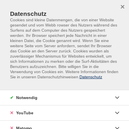
Skip to main content
Skip to page footer
×
Datenschutz
Cookies sind kleine Datenmengen, die von einer Website
gesendet und vom Webb rowser des Nutzers während des
Surfens auf dem Computer des Nutzers gespeichert
werden. Ihr Browser speichert jede Nachricht in einer
kleinen Datei, die Cookie genannt wird. Wenn Sie eine
weitere Seite vom Server anfordern, sendet Ihr Browser
das Cookie an den Server zurück. Cookies wurden als
Gesundheit
zuverlässiger Mechanismus für Websites entwickelt, um
sich Informationen zu merken oder die Surf-Aktivitäten des
Nordic-Walking / Walking
Benutzers aufzuzeichnen. Bitte willigen Sie in die
Verwendung von Cookies ein. Weitere Informationen finden
im Ihlower Wald
Sie in unseren Datenschutzhinweisen.
Datenschutz
Nordic-Walking/Walking ist die ideale Methode, um auf
sanfte Art fit zu werden. Diese Art des Walkens ist
gelenkschonend, für alle leicht zu erlernen und fördert
Notwendig
die gesamte Rumpfmuskulatur. In diesem Kurs wird das
Nordic-Walking nach der Alfa-Technik Schritt für
YouTube
Schritt erarbeitet und es werden Tipps für die
Ausrüstung und das Training vermittelt. Dieser Kurs
Matomo