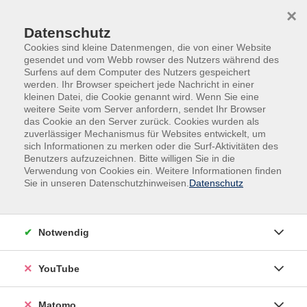
Skip to main content
Skip to page footer
×
Datenschutz
Cookies sind kleine Datenmengen, die von einer Website
gesendet und vom Webb rowser des Nutzers während des
Surfens auf dem Computer des Nutzers gespeichert
werden. Ihr Browser speichert jede Nachricht in einer
kleinen Datei, die Cookie genannt wird. Wenn Sie eine
weitere Seite vom Server anfordern, sendet Ihr Browser
Gesundheit
das Cookie an den Server zurück. Cookies wurden als
zuverlässiger Mechanismus für Websites entwickelt, um
sich Informationen zu merken oder die Surf-Aktivitäten des
Körperliches und psychisches Wohlbefinden sind
Benutzers aufzuzeichnen. Bitte willigen Sie in die
entscheidende Voraussetzungen, um die
Verwendung von Cookies ein. Weitere Informationen finden
Herausforderungen im Beruf und im Privatleben
Sie in unseren Datenschutzhinweisen.
Datenschutz
erfolgreich bewältigen zu können. Gesundheitskompetenz
ist unerlässlich, wenn Sie Ihre Gesundheit
eigenverantwortlich stärken möchten. In unseren
Notwendig
Angeboten erfahren Sie, was alles zu einem gesunden
Lebensstil gehört, wie Sie Stress abbauen, Ihren Körper
YouTube
positiv wahrnehmen, die eigene Kraft spüren und sich
ausgewogen ernähren können. Lernen Sie von den
Matomo