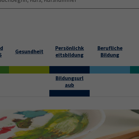
Startseite
Über uns
Jobs
Submenu f
nd
Persönlichk
Berufliche
Gesundheit
S
eitsbildung
Bildung
Bildungsurl
aub