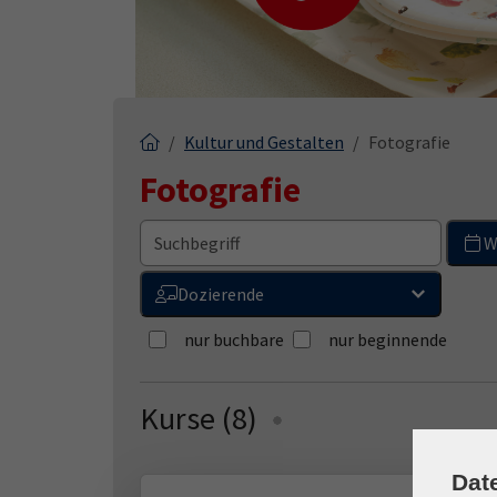
Kultur und Gestalten
Fotografie
Fotografie
W
Dozierende
nur buchbare
nur beginnende
Kurse (
8
)
Loading...
Dat