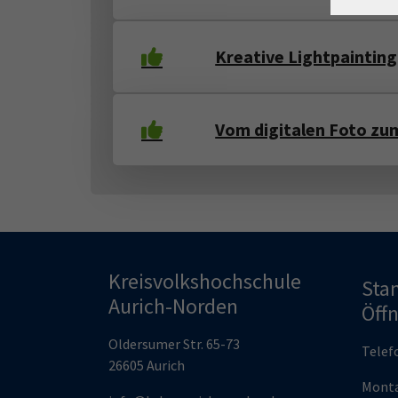
Kreative Lightpainting
Vom digitalen Foto zu
Kreisvolkshochschule
Sta
Aurich-Norden
Öff
Oldersumer Str. 65-73
Telef
26605 Aurich
Monta