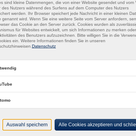
Do .
es sind kleine Datenmengen, die von einer Website gesendet und vo
m Fotobuch
r des Nutzers während des Surfens auf dem Computer des Nutzers
VHS
chert werden. Ihr Browser speichert jede Nachricht in einer kleinen Dat
 genannt wird. Wenn Sie eine weitere Seite vom Server anfordern, se
owser das Cookie an den Server zurück. Cookies wurden als zuverlässi
fotografieren Sie schon?
Do .
ismus für Websites entwickelt, um sich Informationen zu merken oder
KVHS
estaltung für Anfangende
ktivitäten des Benutzers aufzuzeichnen. Bitte willigen Sie in die Verwe
okies ein. Weitere Informationen finden Sie in unseren
schutzhinweisen.
Datenschutz
eiß?
Fr .
0
KVHS
twendig
Intelligenz als Fotograf
Di .
2
Inte
uTube
ligenz neu gestalten
tomo
fieren – Schritt für Schritt zum guten
Di .
2
VHS
Auswahl speichern
Alle Cookies akzeptieren und schli
Fr .
1
laue Stunde
KVHS