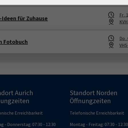
Fr .
1
-Ideen für Zuhause
KVHS
Do .
m Fotobuch
VHS
ndort Aurich
Standort Norden
nungzeiten
Öffnungzeiten
onische Erreichbarkeit
Telefonische Erreichbarkeit
g - Donnerstag: 07:30 - 12:30
Montag - Freitag: 07:30 - 12:3