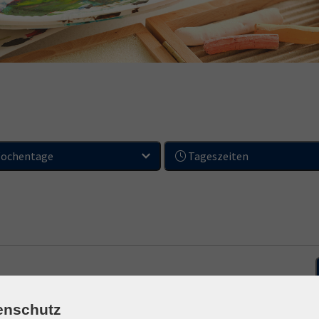
ochentage
Tageszeiten
enschutz