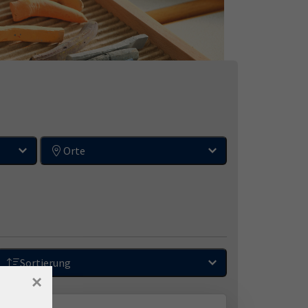
Orte
Sortierung
×