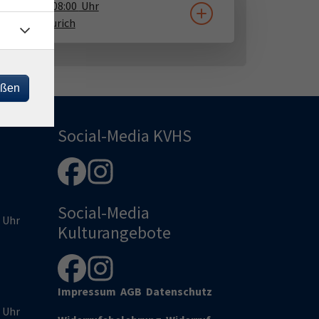
21.09.2026
08:00
Uhr
, Haus A
Aurich
eßen
Social-Media KVHS
Social-Media
0 Uhr
Kulturangebote
Impressum
AGB
Datenschutz
0 Uhr