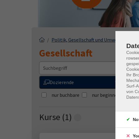
Politik, Gesellschaft und Umwelt
Gesel
Dat
Gesellschaft
Cooki
rowse
gespei
W
Cookie
Ihr Br
Mechan
Dozierende
Surf-A
von Co
nur buchbare
nur beginnende
Daten
Kurse (
1
)
Loading...
No
Yo