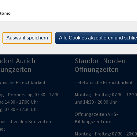
Mo .
 Huus"
KVHS
tomo
Auswahl speichern
Alle Cookies akzeptieren und schli
ndort Aurich
Standort Norden
nungzeiten
Öffnungzeiten
onische Erreichbarkeit
Telefonische Erreichbarkeit
g - Donnerstag: 07:30 - 12:30
Montag - Freitag: 07:30 - 12:3
d 14:00 - 17:00 Uhr
und 14:30 - 20:00 Uhr
g: 07:30 - 12:30 Uhr
Öffnungszeiten VHS-
aus ist zu den Kurszeiten
Bildungszentrum
net.
Montag - Freitag: 07:30 - 20:0