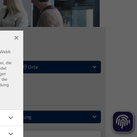
×
m Webb
ei, die
Orte
ndet
ger
 die
ndung
Sortierung