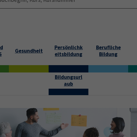
Startseite
Über uns
Jobs
Submenu f
nd
Persönlichk
Berufliche
Gesundheit
S
eitsbildung
Bildung
Bildungsurl
aub