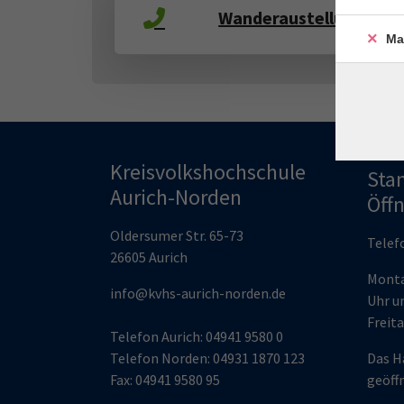
Wanderaustellung "In
Ma
Kreisvolkshochschule
Sta
Aurich-Norden
Öff
Oldersumer Str. 65-73
Telef
26605 Aurich
Monta
info@kvhs-aurich-norden.de
Uhr un
Freita
Telefon Aurich: 04941 9580 0
Telefon Norden: 04931 1870 123
Das H
Fax: 04941 9580 95
geöff