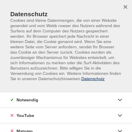
Skip to main content
Skip to page footer
×
Datenschutz
Cookies sind kleine Datenmengen, die von einer Website
gesendet und vom Webb rowser des Nutzers während des
Surfens auf dem Computer des Nutzers gespeichert
werden. Ihr Browser speichert jede Nachricht in einer
kleinen Datei, die Cookie genannt wird. Wenn Sie eine
weitere Seite vom Server anfordern, sendet Ihr Browser
das Cookie an den Server zurück. Cookies wurden als
Politik, Gesellschaft und Umwelt
Haus und Wohnen
zuverlässiger Mechanismus für Websites entwickelt, um
sich Informationen zu merken oder die Surf-Aktivitäten des
Haus und Wohnen
Benutzers aufzuzeichnen. Bitte willigen Sie in die
Verwendung von Cookies ein. Weitere Informationen finden
Sie in unseren Datenschutzhinweisen.
Datenschutz
Filter
Notwendig
Wochentage
YouTube
Tageszeiten
Matomo