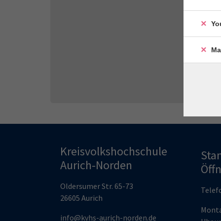
Yo
Ma
Kreisvolkshochschule
Sta
Aurich-Norden
Öff
Oldersumer Str. 65-73
Telef
26605 Aurich
Monta
info@kvhs-aurich-norden.de