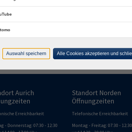
uTube
Schnupperkurs Chinesisch
tomo
Chinesisch A1
Grundkurs Stufe 1
Auswahl speichern
Alle Cookies akzeptieren und schli
ndort Aurich
Standort Norden
nungzeiten
Öffnungzeiten
onische Erreichbarkeit
Telefonische Erreichbarkeit
g - Donnerstag: 07:30 - 12:30
Montag - Freitag: 07:30 - 12:3