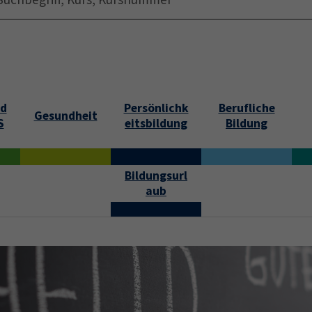
Startseite
Über uns
Jobs
Submenu f
nd
Persönlichk
Berufliche
Gesundheit
S
eitsbildung
Bildung
Bildungsurl
aub