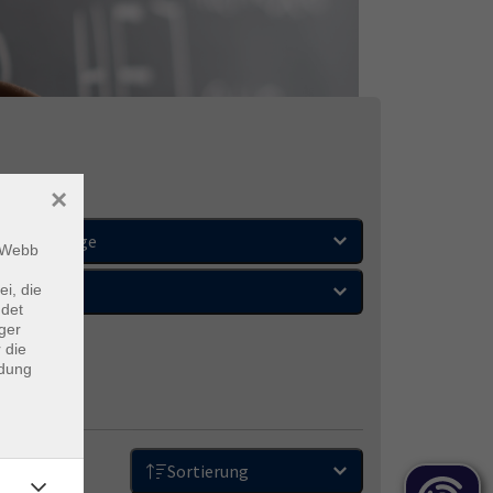
×
Wochentage
m Webb
ei, die
Orte
ndet
ger
 die
ndung
Sortierung