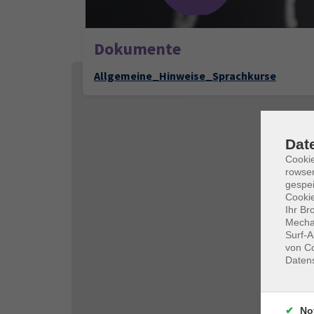
Dokumente
Allgemeine_Hinweise_Sprachkurse
Dat
Cooki
rowse
gespei
Cookie
Ihr Br
Mechan
Surf-A
von Co
Daten
No