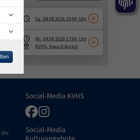
Sa .
08.08.2026
10:00
Uhr
Mi .
09.09.2026
17:00
Uhr
KVHS, Haus A
Aurich
eßen
Social-Media KVHS
Social-Media
0 Uhr
Kulturangebote