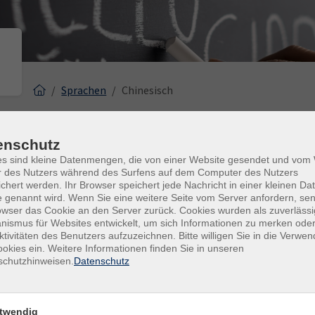
Sprachen
Chinesisch
Chinesisch
enschutz
es sind kleine Datenmengen, die von einer Website gesendet und vo
r des Nutzers während des Surfens auf dem Computer des Nutzers
chert werden. Ihr Browser speichert jede Nachricht in einer kleinen Dat
Tageszeiten
 genannt wird. Wenn Sie eine weitere Seite vom Server anfordern, se
owser das Cookie an den Server zurück. Cookies wurden als zuverlässi
Dozierende
ismus für Websites entwickelt, um sich Informationen zu merken oder
ktivitäten des Benutzers aufzuzeichnen. Bitte willigen Sie in die Verwe
nur buchbare
nur beginnende
okies ein. Weitere Informationen finden Sie in unseren
schutzhinweisen.
Datenschutz
Kurse (
2
)
Loading...
twendig