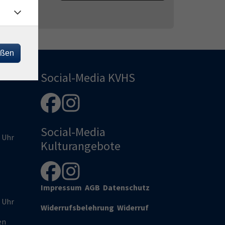
eßen
Social-Media KVHS
Social-Media
0 Uhr
Kulturangebote
Impressum
AGB
Datenschutz
0 Uhr
Widerrufsbelehrung
Widerruf
en