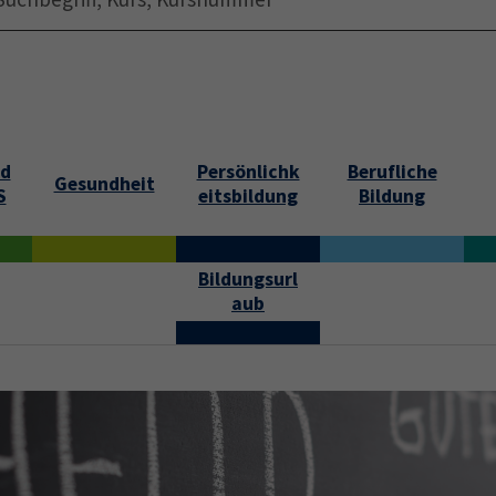
Startseite
Über uns
Jobs
Submenu f
nd
Persönlichk
Berufliche
Gesundheit
S
eitsbildung
Bildung
Bildungsurl
aub