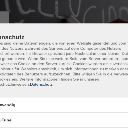
enschutz
Sprachen
Italienisch
Weiterführende Angebote
es sind kleine Datenmengen, die von einer Website gesendet und vo
Weiterführende Angebote
r des Nutzers während des Surfens auf dem Computer des Nutzers
chert werden. Ihr Browser speichert jede Nachricht in einer kleinen Dat
 genannt wird. Wenn Sie eine weitere Seite vom Server anfordern, se
owser das Cookie an den Server zurück. Cookies wurden als zuverlässi
ismus für Websites entwickelt, um sich Informationen zu merken oder
ktivitäten des Benutzers aufzuzeichnen. Bitte willigen Sie in die Verwe
Tageszeiten
okies ein. Weitere Informationen finden Sie in unseren
schutzhinweisen.
Datenschutz
Dozierende
nur buchbare
nur beginnende
twendig
Kurse (
0
)
uTube
Loading...