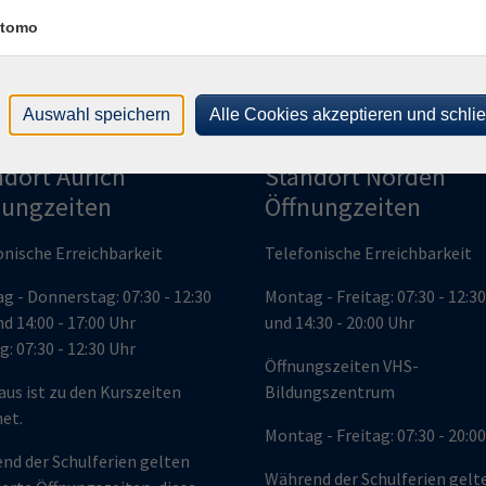
tomo
Auswahl speichern
Alle Cookies akzeptieren und schli
ndort Aurich
Standort Norden
nungzeiten
Öffnungzeiten
onische Erreichbarkeit
Telefonische Erreichbarkeit
g - Donnerstag: 07:30 - 12:30
Montag - Freitag: 07:30 - 12:3
d 14:00 - 17:00 Uhr
und 14:30 - 20:00 Uhr
g: 07:30 - 12:30 Uhr
Öffnungszeiten VHS-
aus ist zu den Kurszeiten
Bildungszentrum
net.
Montag - Freitag: 07:30 - 20:0
nd der Schulferien gelten
Während der Schulferien gelt