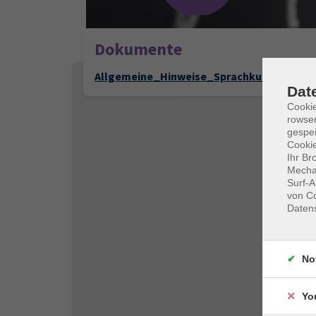
Dokumente
Allgemeine_Hinweise_Sprachkurse
Dat
Cooki
rowse
gespei
Cookie
Ihr Br
Mechan
Surf-A
von Co
Daten
No
Yo