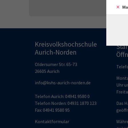
Ma
Kreisvolkshochschule
Sta
Aurich-Norden
Öff
Oldersumer Str. 65-73
Telef
26605 Aurich
Monta
info@kvhs-aurich-norden.de
Uhr un
Freita
Telefon Aurich: 04941 9580 0
Telefon Norden: 04931 1870 123
Das H
Fax: 04941 9580 95
geöff
Kontaktformular
Währe