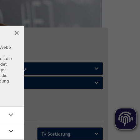
×
m Webb
ei, die
ndet
Wochentage
ger
 die
ndung
Orte
Sortierung