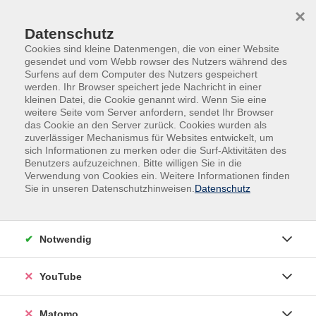
Skip to main content
Skip to page footer
×
Datenschutz
Cookies sind kleine Datenmengen, die von einer Website
gesendet und vom Webb rowser des Nutzers während des
Surfens auf dem Computer des Nutzers gespeichert
werden. Ihr Browser speichert jede Nachricht in einer
kleinen Datei, die Cookie genannt wird. Wenn Sie eine
weitere Seite vom Server anfordern, sendet Ihr Browser
das Cookie an den Server zurück. Cookies wurden als
Sprachen
Spanisch
zuverlässiger Mechanismus für Websites entwickelt, um
sich Informationen zu merken oder die Surf-Aktivitäten des
Spanisch
Benutzers aufzuzeichnen. Bitte willigen Sie in die
Verwendung von Cookies ein. Weitere Informationen finden
Sie in unseren Datenschutzhinweisen.
Datenschutz
Filter
Notwendig
Wochentage
YouTube
Tageszeiten
Matomo