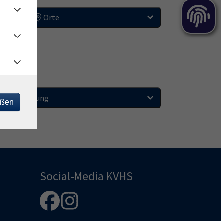
Orte
Sortierung
eßen
Social-Media KVHS