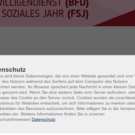
enschutz
tigkeit in der Einsatzstelle die Seminartage eine besondere Bede
es sind kleine Datenmengen, die von einer Website gesendet und vo
nartage kann aus einer Vielzahl an Seminarangeboten auswählt we
r des Nutzers während des Surfens auf dem Computer des Nutzers
chert werden. Ihr Browser speichert jede Nachricht in einer kleinen Dat
 genannt wird. Wenn Sie eine weitere Seite vom Server anfordern, se
owser das Cookie an den Server zurück. Cookies wurden als zuverlässi
u beachten. Eine ausführliche Erklärung bekommen Freiwilligendien
ismus für Websites entwickelt, um sich Informationen zu merken oder
ktivitäten des Benutzers aufzuzeichnen. Bitte willigen Sie in die Verwe
n gibt es direkt bei der
Freiwilligenagentur
.
okies ein. Weitere Informationen finden Sie in unseren
schutzhinweisen.
Datenschutz