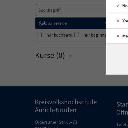
No
W
Yo
Dozierende
nur buchbare
nur beginnende
Ma
Kurse (
0
)
Loading...
Kreisvolkshochschule
Sta
Aurich-Norden
Öff
Oldersumer Str. 65-73
Telef