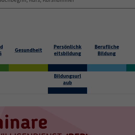
Startseite
Über uns
Jobs
Submenu f
nd
Persönlichk
Berufliche
Gesundheit
S
eitsbildung
Bildung
Bildungsurl
aub