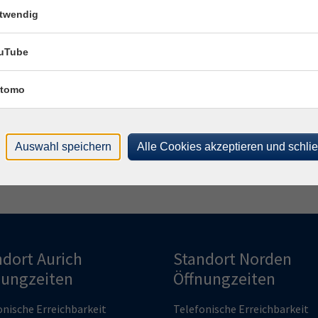
twendig
ochentage
Tageszeiten
uTube
tomo
Auswahl speichern
Alle Cookies akzeptieren und schli
ndort Aurich
Standort Norden
nungzeiten
Öffnungzeiten
onische Erreichbarkeit
Telefonische Erreichbarkeit