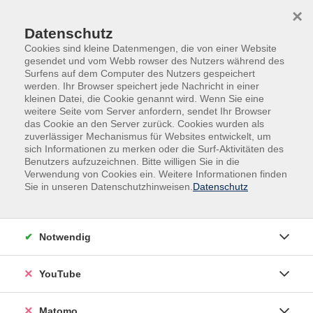
Skip to main content
Skip to page footer
×
Datenschutz
Cookies sind kleine Datenmengen, die von einer Website
gesendet und vom Webb rowser des Nutzers während des
Surfens auf dem Computer des Nutzers gespeichert
werden. Ihr Browser speichert jede Nachricht in einer
kleinen Datei, die Cookie genannt wird. Wenn Sie eine
weitere Seite vom Server anfordern, sendet Ihr Browser
das Cookie an den Server zurück. Cookies wurden als
Kursmerkmal
BU
zuverlässiger Mechanismus für Websites entwickelt, um
sich Informationen zu merken oder die Surf-Aktivitäten des
New Work und New Leadership -
Benutzers aufzuzeichnen. Bitte willigen Sie in die
Verwendung von Cookies ein. Weitere Informationen finden
Führungstools für Praxisanleitende
Sie in unseren Datenschutzhinweisen.
Datenschutz
Berufspädagogische Fortbildung für
Praxisanleitende
Praxisanleitung ist immer auch ein Stück
Notwendig
Führungsarbeit. Auch, wenn Praxisanleitende nicht
disziplinarisch vorgesetzt sind, ähnelt ihre Arbeit an
YouTube
vielen Stellen denen der Leitungskräfte und nutzt
ähnliche und tlw. auch neue Ansätzen und Methoden.
Matomo