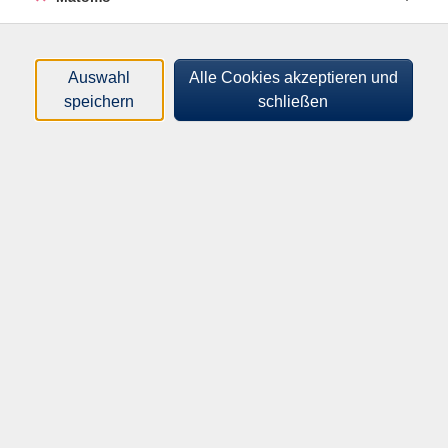
Zum Beispiel die Bereiche Pre- und Onboarding,
Feedback und Coaching, Haltung und Sinn sowie eine
gelingene Kooperation mit GenZ (New Work) sind hier
Auswahl
Alle Cookies akzeptieren und
relevant. Das Seminar bietet die Möglichkeit zur
speichern
schließen
Standortbestimmung sowie Erweiterung der eigenen
Haltungen und Arbeitsweisen.
275,00
€
Gebühr:
In den Warenkorb
Kursnummer:
AL993301
Start:
Ende:
Di. 22.09.2026
Do. 24.09.2026
09:00 Uhr
16:30 Uhr