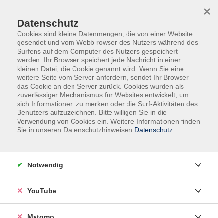
Skip to main content
Skip to page footer
×
Datenschutz
Cookies sind kleine Datenmengen, die von einer Website
gesendet und vom Webb rowser des Nutzers während des
Surfens auf dem Computer des Nutzers gespeichert
werden. Ihr Browser speichert jede Nachricht in einer
kleinen Datei, die Cookie genannt wird. Wenn Sie eine
weitere Seite vom Server anfordern, sendet Ihr Browser
das Cookie an den Server zurück. Cookies wurden als
IWP - Homepage
Weiterbildung
zuverlässiger Mechanismus für Websites entwickelt, um
sich Informationen zu merken oder die Surf-Aktivitäten des
Die Inkontinenz assoziierte Dermatitis
Benutzers aufzuzeichnen. Bitte willigen Sie in die
Verwendung von Cookies ein. Weitere Informationen finden
(IAD)
Sie in unseren Datenschutzhinweisen.
Datenschutz
Rezertifizierungsveranstaltung
Ziel der Rezertifizierung ist die Erkenntnis, die
Prophylaxe und Therapie einer IAD. Inhalte: -
Notwendig
Entstehung und Auswirkungen einer IAD - Abgrenzung
zum Dekubitus - Risikoerfassung und Klassifizierung -
YouTube
Anwendung der Assessment Tools - Prophylaktische
Interventionen - Therapie einer IAD - Erstellung eines
Matomo