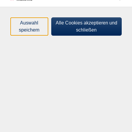
standardisierten Prophylaxe und Behandlungsplanes
Das erworbene Wissen wird im Anschluss anhand von
Fallbeispielen (Quiz) gefestigt.
Auswahl
Alle Cookies akzeptieren und
speichern
schließen
119,00
€
Gebühr:
In den Warenkorb
Kursnummer:
AL9915901
Start:
Ende:
Do. 29.10.2026
Do. 29.10.2026
09:00 Uhr
16:30 Uhr
8 Unterrichtseinheiten