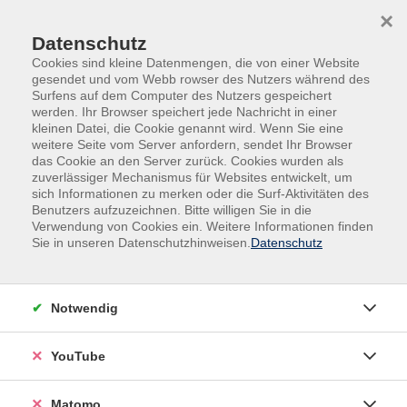
Skip to main content
Skip to page footer
×
Datenschutz
Cookies sind kleine Datenmengen, die von einer Website
gesendet und vom Webb rowser des Nutzers während des
Surfens auf dem Computer des Nutzers gespeichert
werden. Ihr Browser speichert jede Nachricht in einer
kleinen Datei, die Cookie genannt wird. Wenn Sie eine
weitere Seite vom Server anfordern, sendet Ihr Browser
das Cookie an den Server zurück. Cookies wurden als
zuverlässiger Mechanismus für Websites entwickelt, um
sich Informationen zu merken oder die Surf-Aktivitäten des
Aqua Gymnastik für die Wirbelsäule
Benutzers aufzuzeichnen. Bitte willigen Sie in die
Verwendung von Cookies ein. Weitere Informationen finden
Gymnastik im Wasser verbindet die besonderen
Sie in unseren Datenschutzhinweisen.
Datenschutz
gesundheitlichen Wirkungen des Wassers mit der
gezielten Bewegungsschulung für Problembereiche;
hier für den Bereich Rücken und Wirbelsäule. Bei der
Notwendig
Aqua-Gymnastik muss gegen den Wasserwiderstand
gearbeitet werden, dadurch wird die gesamte
YouTube
Muskulatur gekräftigt sowie das Herz-Kreislauf-
System angeregt. Durch den Auftrieb des
Matomo