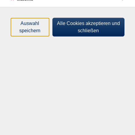
wohltemperierten Wassers wird zudem der Stütz-,
Gelenk- und Bewegungsapparat entlastet.
Auswahl
Alle Cookies akzeptieren und
speichern
schließen
87,50
€
Gebühr:
Auf die Warteliste
Kursnummer:
A963101
Start:
Ende:
Mo. 16.11.2026
Mo. 18.01.2027
09:00 Uhr
10:00 Uhr
9.33 Unterrichtseinheiten
Abmeldeschluss:
Fr., 06.11.2026