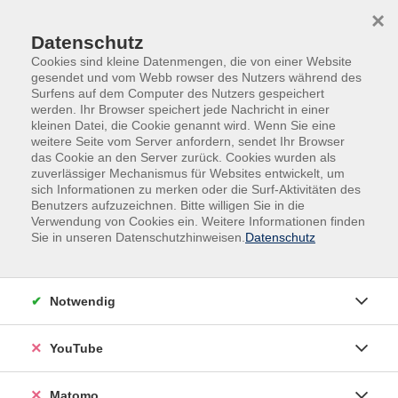
Skip to main content
Skip to page footer
×
Datenschutz
Cookies sind kleine Datenmengen, die von einer Website
gesendet und vom Webb rowser des Nutzers während des
Surfens auf dem Computer des Nutzers gespeichert
werden. Ihr Browser speichert jede Nachricht in einer
kleinen Datei, die Cookie genannt wird. Wenn Sie eine
weitere Seite vom Server anfordern, sendet Ihr Browser
das Cookie an den Server zurück. Cookies wurden als
zuverlässiger Mechanismus für Websites entwickelt, um
sich Informationen zu merken oder die Surf-Aktivitäten des
Aroha®
Benutzers aufzuzeichnen. Bitte willigen Sie in die
Verwendung von Cookies ein. Weitere Informationen finden
Aroha ist ein effektiver und unkomplizierter
Sie in unseren Datenschutzhinweisen.
Datenschutz
(Gesundheits-) Kurs. Ausdauer, Kraft, Entspannung und
Freude im Dreiviertel-Takt. Holen Sie sich gute Laune
und positive Ausstrahlung beim ständigen Wechsel
Notwendig
spannungsvoller und entspannender Elemente aus
dem Haka (Kriegstanz der Maori aus Neuseeland),
YouTube
Kung Fu und Tai Chi zu eigens dafür komponierter
Musik. Sie steigern Ihre Kraft und Ausdauer, verbessern
Matomo