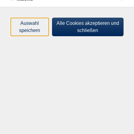
Ihr Körpergefühl sowie Ihre Bewegungskoordination.
An dem Kurs können alle ohne Vorkenntnisse und in
jedem Alter sowie Trainingszustand teilnehmen. Es
Auswahl
Alle Cookies akzeptieren und
wird grundsätzlich barfuß unterrichtet. Sie können
speichern
schließen
aber auch mit Socken oder Turnschuhen trainieren.
Bitte mitbringen: lockere Gymnastikkleidung und ein
Handtuch.
64,00
€
Gebühr:
In den Warenkorb
Kursnummer:
A9610601
Start:
Ende:
Mo. 26.10.2026
Mo. 14.12.2026