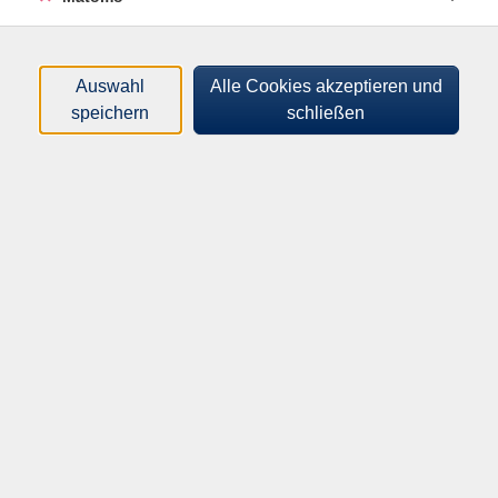
standardisierten Prophylaxe und Behandlungsplanes
Das erworbene Wissen wird im Anschluss anhand von
Fallbeispielen (Quiz) gefestigt.
Auswahl
Alle Cookies akzeptieren und
speichern
schließen
119,00
€
Gebühr:
In den Warenkorb
Kursnummer:
AL9915901
Start:
Ende:
Do. 29.10.2026
Do. 29.10.2026
09:00 Uhr
16:30 Uhr
8 Unterrichtseinheiten