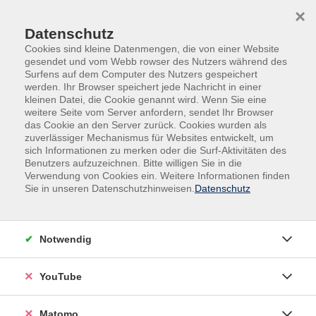
Skip to main content
Skip to page footer
×
Datenschutz
Cookies sind kleine Datenmengen, die von einer Website
gesendet und vom Webb rowser des Nutzers während des
Surfens auf dem Computer des Nutzers gespeichert
werden. Ihr Browser speichert jede Nachricht in einer
kleinen Datei, die Cookie genannt wird. Wenn Sie eine
weitere Seite vom Server anfordern, sendet Ihr Browser
das Cookie an den Server zurück. Cookies wurden als
zuverlässiger Mechanismus für Websites entwickelt, um
sich Informationen zu merken oder die Surf-Aktivitäten des
Die Inkontinenz assoziierte Dermatitis
Benutzers aufzuzeichnen. Bitte willigen Sie in die
Verwendung von Cookies ein. Weitere Informationen finden
(IAD)
Sie in unseren Datenschutzhinweisen.
Datenschutz
Rezertifizierungsveranstaltung
Ziel der Rezertifizierung ist die Erkenntnis, die
Prophylaxe und Therapie einer IAD. Inhalte: -
Notwendig
Entstehung und Auswirkungen einer IAD - Abgrenzung
zum Dekubitus - Risikoerfassung und Klassifizierung -
YouTube
Anwendung der Assessment Tools - Prophylaktische
Interventionen - Therapie einer IAD - Erstellung eines
Matomo