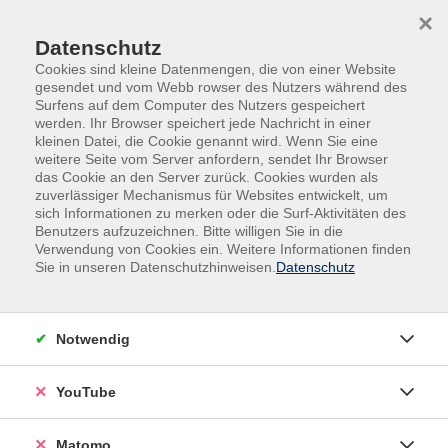
Skip to main content
Skip to page footer
×
Datenschutz
Cookies sind kleine Datenmengen, die von einer Website
gesendet und vom Webb rowser des Nutzers während des
Surfens auf dem Computer des Nutzers gespeichert
werden. Ihr Browser speichert jede Nachricht in einer
kleinen Datei, die Cookie genannt wird. Wenn Sie eine
weitere Seite vom Server anfordern, sendet Ihr Browser
das Cookie an den Server zurück. Cookies wurden als
Politik, Gesellschaft und Umwelt
zuverlässiger Mechanismus für Websites entwickelt, um
sich Informationen zu merken oder die Surf-Aktivitäten des
Kneipp-Garten - Entspannung im Alltag
Benutzers aufzuzeichnen. Bitte willigen Sie in die
Verwendung von Cookies ein. Weitere Informationen finden
Dieses inklusive Bildungsangebot richtet sich
Sie in unseren Datenschutzhinweisen.
Datenschutz
insbesondere an ältere Menschen und lädt dazu ein,
inmitten der Natur neue Kraft zu schöpfen und die
eigene Gesundheit zu stärken.
Notwendig
Basierend auf den Prinzipien der Kneipp-Methode
YouTube
fördert der Kurs sowohl die körperliche als auch die
seelische Entspannung – ganzheitlich, achtsam und
Matomo
gemeinschaftlich.Im Kneipp-Garten können die