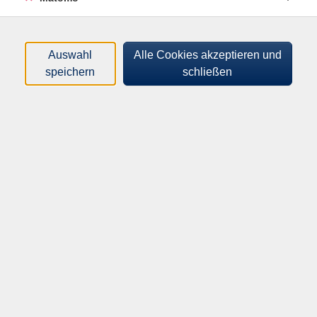
der Hospizbereich ist auf ehrenamtliche
Unterstützung angewiesen. Der angebotene Lehrgang
zur Vorbereitung auf diese Tätigkeit umfasst 110
Auswahl
Alle Cookies akzeptieren und
Unterrichtseinheiten und bietet einen Einblick in das
speichern
schließen
bestehende Netzwerk, die vielfältigen
Unterstützungsmöglichkeiten. Auf Wunsch kann
ebenfalls im Anschluss die Möglichkeit eines
Praktikums/einer Hospitation im Hospiz am Meer und
über den Ambulanten Hospizdienst ein Einblick in die
Begleitung im häuslichen Bereich gemacht werden.
Dieser Vorbereitungskurs ist eine gemeinsame
Veranstaltung des Fördervereins Hospiz am Meer e.V.,
der Hospiz am Meer gGmbH, dem Ambulanten
Hospizdienst Norden und Umgebung e.V. sowie der
Kreisvolkshochschule Aurich-Norden.