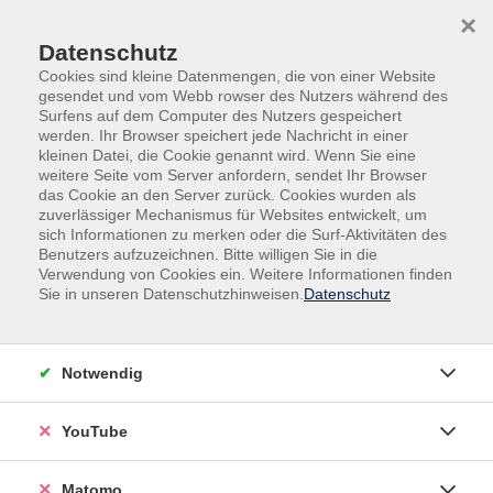
Skip to main content
Skip to page footer
×
Datenschutz
Cookies sind kleine Datenmengen, die von einer Website
gesendet und vom Webb rowser des Nutzers während des
Surfens auf dem Computer des Nutzers gespeichert
werden. Ihr Browser speichert jede Nachricht in einer
kleinen Datei, die Cookie genannt wird. Wenn Sie eine
weitere Seite vom Server anfordern, sendet Ihr Browser
das Cookie an den Server zurück. Cookies wurden als
Politik, Gesellschaft und Umwelt
zuverlässiger Mechanismus für Websites entwickelt, um
sich Informationen zu merken oder die Surf-Aktivitäten des
Vorbereitungskurs Ehrenamtliche
Benutzers aufzuzeichnen. Bitte willigen Sie in die
Verwendung von Cookies ein. Weitere Informationen finden
Hospizbegleitung
Sie in unseren Datenschutzhinweisen.
Datenschutz
Die Begleitung von schwerstkranken und sterbenden
Menschen und deren Zugehörigen ist eine besonders
sensible und vielfältige Aufgabe. Die in den 60er Jahren
Notwendig
entstandene Hospizbewegung hat die besonderen
Bedürfnisse von schwerst- und lebensverkürzend
YouTube
kranken Menschen in den Blick genommen und macht
seither ganz intensiv darauf aufmerksam. Besonders
Matomo