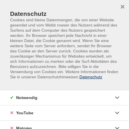
Skip to main content
Skip to page footer
×
Datenschutz
Cookies sind kleine Datenmengen, die von einer Website
gesendet und vom Webb rowser des Nutzers während des
Surfens auf dem Computer des Nutzers gespeichert
werden. Ihr Browser speichert jede Nachricht in einer
kleinen Datei, die Cookie genannt wird. Wenn Sie eine
weitere Seite vom Server anfordern, sendet Ihr Browser
das Cookie an den Server zurück. Cookies wurden als
zuverlässiger Mechanismus für Websites entwickelt, um
sich Informationen zu merken oder die Surf-Aktivitäten des
Verantwortlich leitende Pflegefachkraft
Benutzers aufzuzeichnen. Bitte willigen Sie in die
Verwendung von Cookies ein. Weitere Informationen finden
Weiterbildung gemäß SGB XI § 71
Sie in unseren Datenschutzhinweisen.
Datenschutz
Die berufsbegleitende Weiterbildung qualifiziert zur
Verantwortlichen Pflegefachkraft gemäß § 71 SGB XI
und orientiert sich an den Maßstäben sowie
Notwendig
Grundsätzen der Qualitätssicherung in der
ambulanten und stationären Pflege.
YouTube
Die Weiterbildung befähigt zur Wahrnehmung der
Matomo
Aufgaben einer Verantwortlichen Pflegefachkraft in