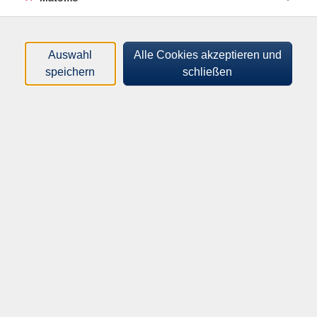
Telefon Aurich: 04941 9580 0
Telefon Norden: 04931 1870 123
Fax: 04941 9580 95
Auswahl
Alle Cookies akzeptieren und
Kontaktformular
speichern
schließen
Standort Aurich Öffnungzeiten
Telefonische Erreichbarkeit
Montag - Donnerstag: 07:30 - 12:30 Uhr und 14:00 - 17:00 Uhr
Freitag: 07:30 - 12:30 Uhr
Das Haus ist zu den Kurszeiten geöffnet.
Während der Schulferien gelten geänderte Öffnungszeiten,
diese finden Sie in
unseren FAQ.