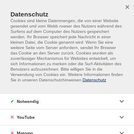
Skip to main content
Skip to page footer
×
Datenschutz
Cookies sind kleine Datenmengen, die von einer Website
gesendet und vom Webb rowser des Nutzers während des
Surfens auf dem Computer des Nutzers gespeichert
werden. Ihr Browser speichert jede Nachricht in einer
kleinen Datei, die Cookie genannt wird. Wenn Sie eine
weitere Seite vom Server anfordern, sendet Ihr Browser
das Cookie an den Server zurück. Cookies wurden als
Fehlender Token, bitte überprüfen Sie die Eingabe
zuverlässiger Mechanismus für Websites entwickelt, um
bzw. die URL und/oder melden Sie sich beim Support.
sich Informationen zu merken oder die Surf-Aktivitäten des
Benutzers aufzuzeichnen. Bitte willigen Sie in die
Verwendung von Cookies ein. Weitere Informationen finden
Sie in unseren Datenschutzhinweisen.
Datenschutz
Kreisvolkshochschule Aurich-Norden
Notwendig
Oldersumer Str. 65-73
26605 Aurich
YouTube
info@kvhs-aurich-norden.de
Matomo