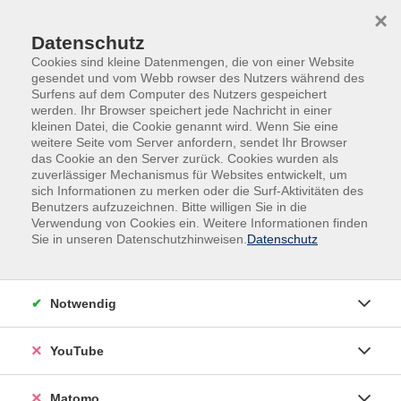
Skip to main content
Skip to page footer
×
Datenschutz
Cookies sind kleine Datenmengen, die von einer Website
gesendet und vom Webb rowser des Nutzers während des
Surfens auf dem Computer des Nutzers gespeichert
werden. Ihr Browser speichert jede Nachricht in einer
kleinen Datei, die Cookie genannt wird. Wenn Sie eine
weitere Seite vom Server anfordern, sendet Ihr Browser
das Cookie an den Server zurück. Cookies wurden als
Gesundheit
zuverlässiger Mechanismus für Websites entwickelt, um
sich Informationen zu merken oder die Surf-Aktivitäten des
Körperwahrnehmung und Entspannung
Benutzers aufzuzeichnen. Bitte willigen Sie in die
Auszeit für Körper und Seele
Verwendung von Cookies ein. Weitere Informationen finden
Sie in unseren Datenschutzhinweisen.
Datenschutz
Auszeit für Körper und Seele
Filter
Notwendig
YouTube
Wochentage
Matomo