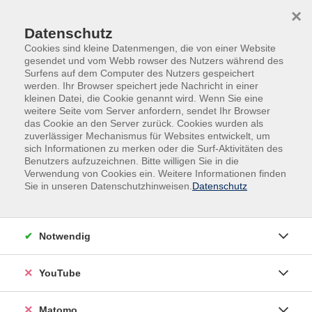
Skip to main content
Skip to page footer
×
0
0
Datenschutz
Cookies sind kleine Datenmengen, die von einer Website
gesendet und vom Webb rowser des Nutzers während des
Surfens auf dem Computer des Nutzers gespeichert
werden. Ihr Browser speichert jede Nachricht in einer
kleinen Datei, die Cookie genannt wird. Wenn Sie eine
weitere Seite vom Server anfordern, sendet Ihr Browser
das Cookie an den Server zurück. Cookies wurden als
Kurse nach Themen
zuverlässiger Mechanismus für Websites entwickelt, um
sich Informationen zu merken oder die Surf-Aktivitäten des
Benutzers aufzuzeichnen. Bitte willigen Sie in die
Loading...
Verwendung von Cookies ein. Weitere Informationen finden
Sie in unseren Datenschutzhinweisen.
Datenschutz
Filter
Notwendig
Wochentage
YouTube
Tageszeiten
Matomo